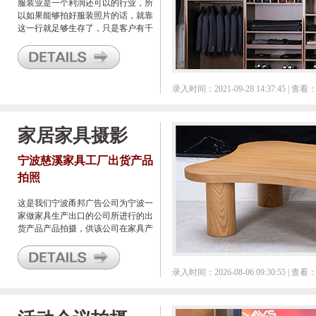
服装业是一个利润还可以的行业，所
以如果能够拍好服装照片的话，就靠
这一行就足够生存了，只是客户有千
奇百怪的拍照要求，虽然我偏向找模
特来穿着了拍日常照片的办法，可是
各个客户却都有自己的想法。
录入时间：2021-09-28 14:37:45 | 查看：
家居家具摄影
宁波慈溪家具工厂出货产品
拍照
这是我们宁波甬邦广告公司为宁波一
家做家具生产出口的公司所进行的出
货产品产品拍摄，供该公司在家具产
品出货之前把图片发给客户使用。
录入时间：2026-08-06 09:30:55 | 查看：