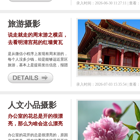
了，再加上现在很多人用手机拍拍朋
录入时间：2026-06-30 11:27:11 | 查看：
友圈分享下就了事了，基本来说给书
画作品拍照已经快绝迹了。
旅游摄影
说走就走的周末游之横店，
去看明清宫苑的红墙黄瓦
是从微信小程序上发现有周末游的，
每个人没多少钱，却是能够远近景区
旅游，基本上是提前发出信息，报团
满员的话就可以成行。这确实是一个
不错的活动组织，能够帮周末无聊的
人很好的打发掉时间，基本上是车接
录入时间：2026-07-03 15:35:54 | 查看：
车送，全程只要带个手机就可以轻松
过一天的那种。 这次我们成团的是
横店游，虽然知道横店影视城很久，
人文小品摄影
但是特意去玩还真就没有过，这样的
一个周末游恰好满足我们的小愿望。
办公室的花总是开的很漂
亮，那么为啥会这么漂亮
呢？
办公室的花开的总是很漂亮的，原因