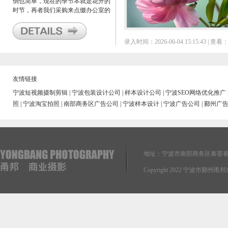
倒也简单，现在的季节本就是花开的
时节，再者我们采购来点缀办公室的
时候选的就是欲开，半开，即将盛开
的花儿。
录入时间：2026-06-04 15:15:43 | 查看：
友情链接
宁波短视频摄制剪辑
|
宁波包装设计公司
|
样本设计公司
|
宁波SEO网络优化推广
照
|
宁波淘宝拍照
|
南部商务区广告公司
|
宁波样本设计
|
宁波广告公司
|
鄞州广
地址：宁波市南部商务区泰荟巷
Copyright 2022 宁波市鄞