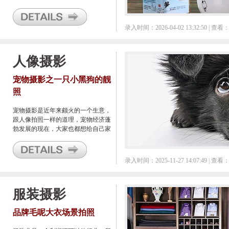
的，一般来说都是提前准备好各种道
具再进行拍摄的。
录入时间：2026-04-02 13:32:50 | 查看：
人像摄影
宠物摄影之一只小黑狗的靓
照
宠物摄影是近年来颇火的一个生意，
跟人像拍照一样的道理，宠物经济蓬
勃发展的现在，大家也都想给自己家
的小宝贝们进行一次摄影记录，就像
真的是自己的孩子的待遇。随着需求
多了，市场上也就形成了规模的摄
录入时间：2025-11-27 14:07:49 | 查看：
影，于是便有人来专门做这个行业的
摄影。
服装摄影
品牌毛呢大衣场景拍照