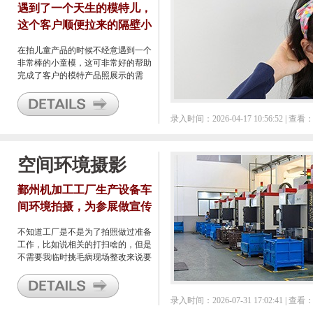
遇到了一个天生的模特儿，
这个客户顺便拉来的隔壁小
女孩完美帮他展示了产品
在拍儿童产品的时候不经意遇到一个
非常棒的小童模，这可非常好的帮助
完成了客户的模特产品照展示的需
求，关键是相当的完美。
录入时间：2026-04-17 10:56:52 | 查看：
空间环境摄影
鄞州机加工工厂生产设备车
间环境拍摄，为参展做宣传
资料做素材
不知道工厂是不是为了拍照做过准备
工作，比如说相关的打扫啥的，但是
不需要我临时挑毛病现场整改来说要
节约了不少时间，只需要找到自己觉
得好的角度进行拍照就行，这么好的
天气，光线充足的情况下，连三脚架
录入时间：2026-07-31 17:02:41 | 查看：
都不用，是一次比较轻松的车间环境