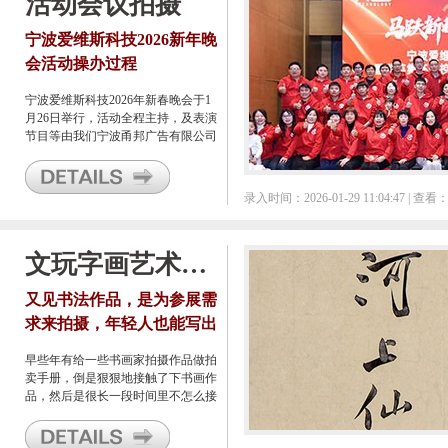
活动会议拍摄
宁波爱维斯科技2026新年晚
会活动操办过程
宁波爱维斯科技2026年新春晚会于1
月26日举行，活动全程主持，及表演
节目等由我们宁波甬邦广告有限公司
全程安排承接。
录入时间：2026-01-29 11:04:47 | 查看：
文玩字画艺术品拍照
又见书法作品，是为参展需
求来拍摄，年轻人也能写出
这么好看的字了
早些年有给一些书画家拍摄作品做拍
卖手册，倒是狠狠地接触了下书画作
品，然后是很长一段时间里不怎么接
触到书画，只间或给西严先生拍过几
张作品，基本算是跟书画拍摄无接触