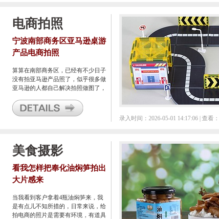
拍照。
电商拍照
宁波南部商务区亚马逊桌游
产品电商拍照
算算在南部商务区，已经有不少日子
没有拍亚马逊产品照了，似乎很多做
亚马逊的人都自己解决拍照做图了，
毕竟现在的人动手能力都很强，很少
有以前那种流水线上螺丝钉的人了；
当然了，如果做大了的话，也是可以
录入时间：2026-05-01 14:17:06 | 查看：
招美工自己来拍照并做图的。总之，
之前一度火热的亚马逊产品拍照需求
在我这里萎缩了不少。
美食摄影
看我怎样把奉化油焖笋拍出
大片感来
当我看到客户拿着4瓶油焖笋来，我
是有点儿不知所措的，日常来说，给
拍电商的照片是需要有环境，有道具