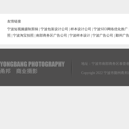
友情链接
宁波短视频摄制剪辑
|
宁波包装设计公司
|
样本设计公司
|
宁波SEO网络优化推广
照
|
宁波淘宝拍照
|
南部商务区广告公司
|
宁波样本设计
|
宁波广告公司
|
鄞州广
地址：宁波市南部商务区泰荟巷
Copyright 2022 宁波市鄞