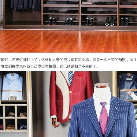
灯辅灯，逆光灯都打上了，这样拍出来的照片富有层次感，算是一次不错的
拍照
，而且
一堆拿到棚里来叫我自己烫过再
拍照
，这已经是相当不错的了。