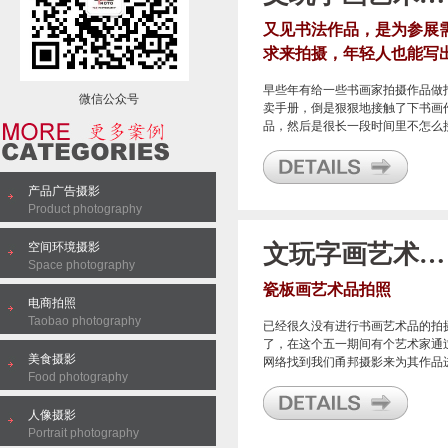
又见书法作品，是为参展
求来拍摄，年轻人也能写
这么好看的字了
早些年有给一些书画家拍摄作品做
微信公众号
卖手册，倒是狠狠地接触了下书画
品，然后是很长一段时间里不怎么
触到书画，只间或给西严先生拍过
张作品，基本算是跟书画拍摄无接
了，再加上现在很多人用手机拍拍
产品广告摄影
友圈分享下就了事了，基本来说给
Product photography
画作品拍照已经快绝迹了。
空间环境摄影
文玩字画艺术品拍照
Space photography
瓷板画艺术品拍照
电商拍照
Taobao photography
已经很久没有进行书画艺术品的拍
了，在这个五一期间有个艺术家通
美食摄影
网络找到我们甬邦摄影来为其作品
Food photography
行拍摄。
人像摄影
Portrait photography