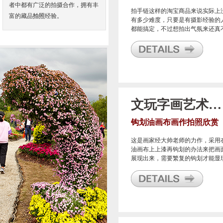
者中都有广泛的拍摄合作，拥有丰
拍手链这样的淘宝商品来说实际上
富的藏品
拍照
经验。
有多少难度，只要是有摄影经验的
都能搞定，不过想拍出气氛来还真
是容易的事情，我们甬邦摄影认为
拍好这类东西，你得有足够好的摄
配件！
文玩字画艺术品拍照
钩划油画布画作拍照欣赏
这是画家经大帅老师的力作，采用
油画布上上漆再钩划的办法来把画
展现出来，需要繁复的钩划才能显
出一幅精品，常常因为一幅画作而
时2-3天，从构思到整体表现，需要
有精深的功力方才能搞出这样惊艳
作品来。