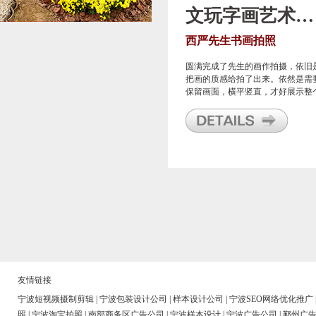
文玩字画艺术品拍照
西严先生书画拍照
圆满完成了先生的画作拍摄，依旧
把画的质感给拍了出来。依然是需
保留画面，横平竖直，才好展示整
美好画面，这样才能表现我们甬邦
影对书画拍照近10年的经验不是白
的。
友情链接
宁波短视频摄制剪辑
|
宁波包装设计公司
|
样本设计公司
|
宁波SEO网络优化推广
照
|
宁波淘宝拍照
|
南部商务区广告公司
|
宁波样本设计
|
宁波广告公司
|
鄞州广