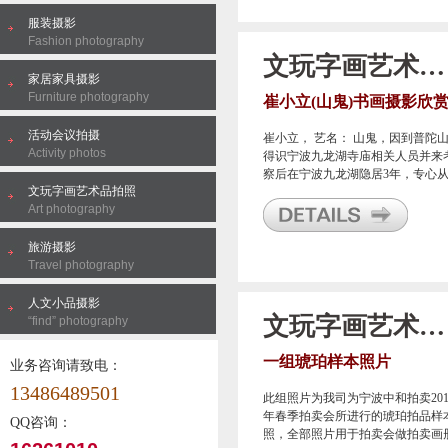
服装摄影
Fashion photography
文玩字画艺术品拍照
家居家具摄影
Furniture photography
崔小立(山鬼)书画摄影欣
活动会议拍摄
崔小立， 艺名： 山鬼，因到普陀
Activity photos
得识宁波九龙湖寺庙相关人员并来
察后在宁波九龙湖隐居3年，专心
文玩字画艺术品拍照
事创作并收徒多人，临近新年，特
Art photography
办书画展，找到我们宁波甬邦广告
司来为其进行画作摄影。
旅游摄影
Travel photography
人文小品摄影
文玩字画艺术品拍照
“find” photography
一组琥珀样本照片
业务咨询请致电：
13486489501
此组照片为我司为宁波中和拍卖201
年春季拍卖会所进行的琥珀拍品样
QQ咨询：
照，全部照片用于拍卖会做拍卖画