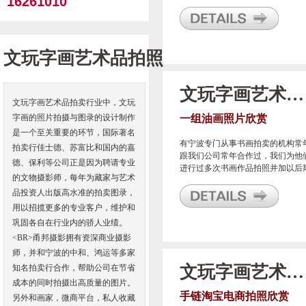
16261010
使用
文玩字画艺术品拍照
文玩字画艺术品拍照
文玩字画艺术品拍卖行业中，文玩
字画的照片拍摄与图录的设计制作
一组油画照片欣赏
是一个至关重要的环节，国际著名
有宁波专门从事书画拍卖的机构常
拍卖行佳士德、苏富比和国内的嘉
跟我们公司常年合作过，我们为他
德、保利等公司正是因为聘请专业
进行过多次书画作品拍照并加以后
的文物摄影师，每年为藏家与艺术
的宣传单页及活动背景设计制作等
品投资人出版高水准的拍卖图录，
用以招揽更多的专业客户，维护和
巩固各自在行业内的骄人业绩。
<BR>甬邦摄影拥有资深商业摄影
师，并和宁波的中和、鸿运等多家
文玩字画艺术品拍照
知名拍卖行合作，帮助公司在节省
成本的同时拍摄出高质量的图片。
手链淘宝电商拍照欣赏
另外和画家，微商平台，私人收藏