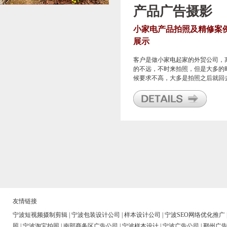
产品广告摄影
小家电产品拍照及精修案
展示
客户是做小家电起家的外贸公司，
的不远，不时来拍照，但是大多的
候要求不高，大多是拍照之后就回
自己搞，很少有叫我们帮忙搞后期
修的。
友情链接
宁波短视频摄制剪辑
|
宁波包装设计公司
|
样本设计公司
|
宁波SEO网络优化推广
照
|
宁波淘宝拍照
|
南部商务区广告公司
|
宁波样本设计
|
宁波广告公司
|
鄞州广