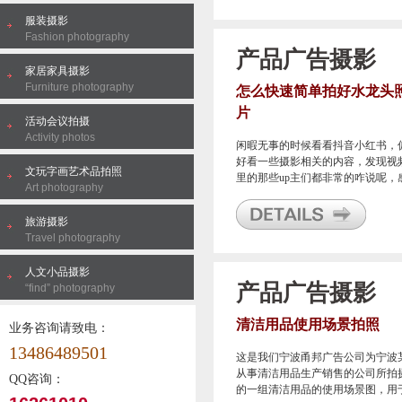
服装摄影
Fashion photography
产品广告摄影
家居家具摄影
Furniture photography
怎么快速简单拍好水龙头
片
活动会议拍摄
Activity photos
闲暇无事的时候看看抖音小红书，
好看一些摄影相关的内容，发现视
文玩字画艺术品拍照
里的那些up主们都非常的咋说呢，
Art photography
觉脱离了实际生活了都。
旅游摄影
Travel photography
人文小品摄影
产品广告摄影
“find” photography
清洁用品使用场景拍照
业务咨询请致电：
13486489501
这是我们宁波甬邦广告公司为宁波
从事清洁用品生产销售的公司所拍
QQ咨询：
的一组清洁用品的使用场景图，用