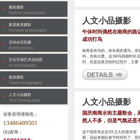
很响亮的名字：“青鸟”。好吧，在
服装摄影
里长了知识了；当然了，它本身也
Fashion photography
实还是好看的。
人文小品摄影
家居家具摄影
Furniture photography
午休时间偶然在南商的路
成功打鸟
活动会议拍摄
Activity photos
南商是有鸟的，有长尾的鸢鸟，有
鸠，也有白鹭。这3种鸟我都时长
文玩字画艺术品拍照
到，但是还真没拍到过照片，主要
Art photography
吧，它们都不会配合着站那里给你
啊，很多时候连掏出手机来都飞开
旅游摄影
了，更不要谈我的相机拍照功能是
Travel photography
么的差了。
人文小品摄影
人文小品摄影
“find” photography
国庆南商水街主题歌会，
业务咨询请致电：
然人不多，但是气氛还是
13486489501
错的
QQ咨询：
这个国庆有足足8天之久的漫长假
期，说起来都比春节时间长了，照