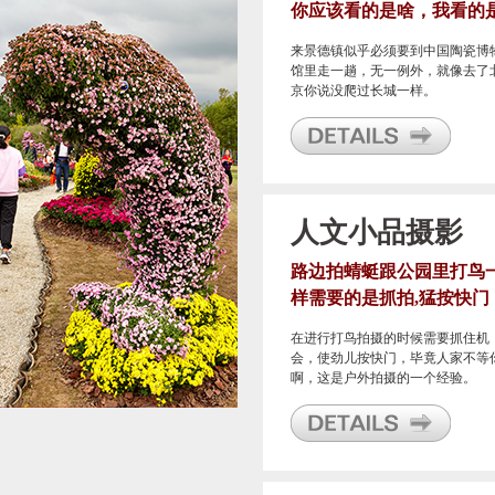
你应该看的是啥，我看的
制瓷工艺
来景德镇似乎必须要到中国陶瓷博
馆里走一趟，无一例外，就像去了
京你说没爬过长城一样。
人文小品摄影
路边拍蜻蜓跟公园里打鸟
样需要的是抓拍,猛按快门
在进行打鸟拍摄的时候需要抓住机
会，使劲儿按快门，毕竟人家不等
啊，这是户外拍摄的一个经验。