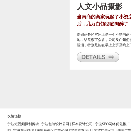
人文小品摄影
当南商的商家玩起了小资
后，几万白领彻底陶醉了
南部商务区实际上是一个不错的商
地，毕竟楼宇众多，公司及白领们
汹涌，特别是能在早上上班及晚上
班的时候能够让人感受到人潮的汹
涌，尤其这里还是一个特别年轻的
城镇，所以在这里的创业会是有极
的市场的。
友情链接
宁波短视频摄制剪辑
|
宁波包装设计公司
|
样本设计公司
|
宁波SEO网络优化推广
照
|
宁波淘宝拍照
|
南部商务区广告公司
|
宁波样本设计
|
宁波广告公司
|
鄞州广