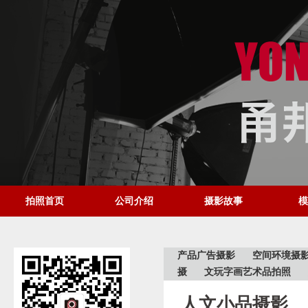
拍照首页
公司介绍
摄影故事
模
产品广告摄影
空间环境摄
摄
文玩字画艺术品拍照
人文小品摄影