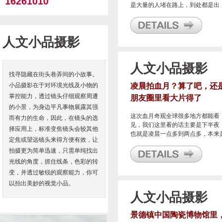
16261010
是大量的人堵在路上，到处都是出
游，人们太需要这样的长假来放松
己了。
人文小品摄影
人文小品摄影
找寻隐藏在街头巷弄间的小故事。
小品摄影在于对环境光线及小物的
凌晨拍血月？算了吧，还
掌控能力，透过镜头仔细观察周遭
朋友圈里看大片得了
的小景，为身边平凡事物展露其强
这次血月奇观全球很多地方都能看
而有力的生命，因此，在镜头的选
见，我们这里看的话主要是下半夜
择应用上，标准变焦镜头会较其他
也就是凌晨一点多到两点多，本来
定焦或望远镜头来得方便有效，让
打算看看在阳台上拍下看看的。
拍摄更为简单迅速，只需单纯找出
光线的角度，抓住线条，色彩的转
变，并透过敏锐的观察能力，你可
以拍出美妙的视觉小品。
人文小品摄影
景德镇中国陶瓷博物馆里