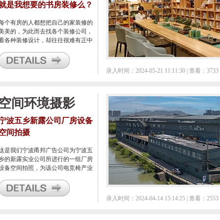
就是我想要的书房装修么？
每个有房的人都想把自己的家装修的
美美的，为此而去找各个装修公司，
看各种装修设计，却往往很难有正中
心窝的那种设计风，基本上都是中规
中矩的装修风格，不能说有问题，可
是却总也不能打动自己。
录入时间：2024-05-21 11:11:30 | 查看：3733
空间环境摄影
宁波五乡新露公司厂房设备
空间拍摄
这是我们宁波甬邦广告公司为宁波五
乡的新露实业公司所进行的一组厂房
设备空间拍照，为该公司电竞椅产业
做视频使用。
录入时间：2024-04-14 15:14:25 | 查看：2553