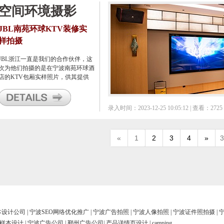
空间环境摄影
JBL南苑环球KTV装修实
样拍摄
JBL浙江一直是我们的合作伙伴，这
次为他们拍摄的是在宁波南苑环球酒
店的KTV包厢实样照片，供其提供
给JBL总部归档宣传使用。
录入时间：2023-12-25 10:05:12 | 查看：2725
«
1
2
3
4
»
3
本设计公司
|
宁波SEO网络优化推广
|
宁波广告拍照
|
宁波人像拍照
|
宁波证件照拍摄
|
样本设计
|
宁波广告公司
|
鄞州广告公司
|
产品详情页设计
|
camping