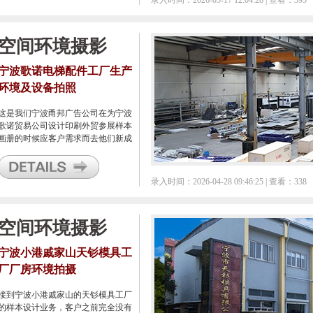
录入时间：2026-05-17 12:04:28 | 查看：395
空间环境摄影
宁波歌诺电梯配件工厂生产
环境及设备拍照
这是我们宁波甬邦广告公司在为宁波
歌诺贸易公司设计印刷外贸参展样本
画册的时候应客户需求而去他们新成
立不久的工厂所进行的一系列的工厂
生产环境及相关设备的拍照，所拍得
的图片用于本次样本画册使用。
录入时间：2026-04-28 09:46:25 | 查看：338
空间环境摄影
宁波小港戚家山天钐模具工
厂厂房环境拍摄
接到宁波小港戚家山的天钐模具工厂
的样本设计业务，客户之前完全没有