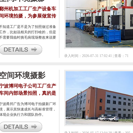
鄞州机加工工厂生产设备车
间环境拍摄，为参展做宣传
资料做素材
不知道工厂是不是为了拍照做过准备
工作，比如说相关的打扫啥的，但是
不需要我临时挑毛病现场整改来说要
节约了不少时间，只需要找到自己觉
得好的角度进行拍照就行，这么好的
天气，光线充足的情况下，连三脚架
录入时间：2026-07-31 17:02:41 | 查看：71
都不用，是一次比较轻松的车间环境
拍照。
空间环境摄影
宁波博珂电子公司工厂生产
车间内部场景拍照，真的是
一家优秀的音响生产商
宁波甬邦广告为博珂电子拍摄新厂环
境，展示其快速成长与高标准管理，
体现企业执行力和团队协作。