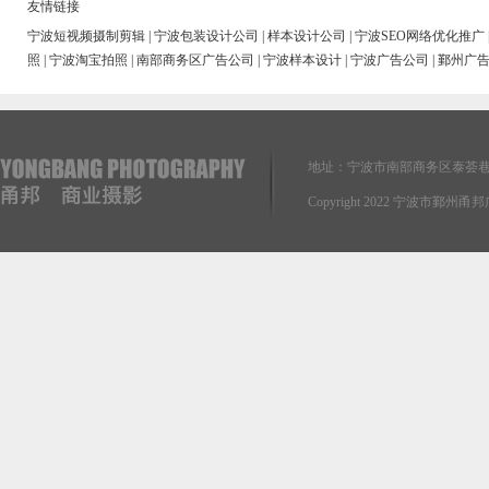
友情链接
宁波短视频摄制剪辑
|
宁波包装设计公司
|
样本设计公司
|
宁波SEO网络优化推广
照
|
宁波淘宝拍照
|
南部商务区广告公司
|
宁波样本设计
|
宁波广告公司
|
鄞州广
地址：宁波市南部商务区泰荟巷
Copyright 2022 宁波市鄞