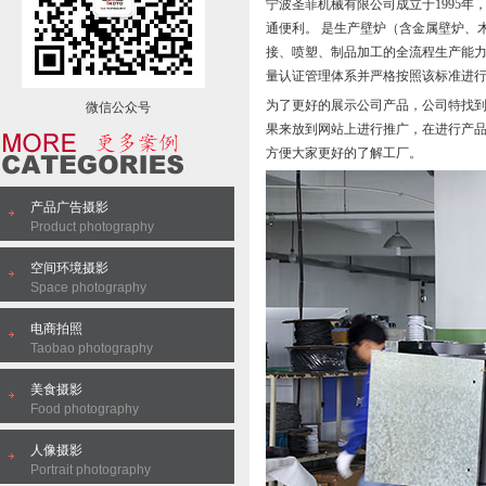
宁波圣菲机械有限公司成立于1995年
通便利。 是生产壁炉（含金属壁炉、
接、喷塑、制品加工的全流程生产能力。
量认证管理体系并严格按照该标准进
为了更好的展示公司产品，公司特找
微信公众号
果来放到网站上进行推广，在进行产
方便大家更好的了解工厂。
产品广告摄影
Product photography
空间环境摄影
Space photography
电商拍照
Taobao photography
美食摄影
Food photography
人像摄影
Portrait photography