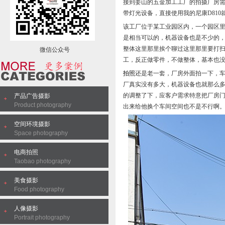
接到姜山的五金加工工厂的拍摄厂房
带灯光设备，直接使用我的尼康D81
该工厂位于某工业园区内，一个园区里
是相当可以的，机器设备也是不少的
整体这里那里挨个聊过这里那里要打扫
微信公众号
工，反正做零件，不做整体，基本也
拍照
还是老一套，厂房外面拍一下，
厂真实没有多大，机器设备也就那么
的调整了下，应客户需求特意把厂房
产品广告摄影
Product photography
出来给他换个车间空间也不是不行啊
空间环境摄影
Space photography
电商拍照
Taobao photography
美食摄影
Food photography
人像摄影
Portrait photography