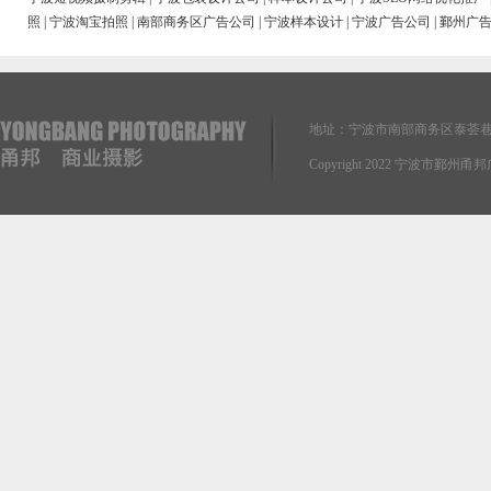
照
|
宁波淘宝拍照
|
南部商务区广告公司
|
宁波样本设计
|
宁波广告公司
|
鄞州广
地址：宁波市南部商务区泰荟巷
Copyright 2022 宁波市鄞